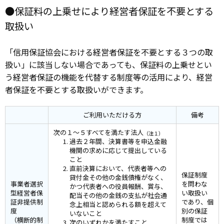
●保証料の上乗せにより経営者保証を不要とする
取扱い
「信用保証協会における経営者保証を不要とする３つの取
扱い」に該当しない場合であっても、保証料の上乗せとい
う経営者保証の機能を代替する制度等の活用により、経営
者保証を不要とする取扱いができます。
ご利用いただける方
備考
次の１～５すべてを満たす法人
（注１）
過去２年間、決算書等を申込金融
機関の求めに応じて提出している
こと
直前決算において、代表者等への
保証制度
貸付金その他の金銭債権がなく、
事業者選択
を問わな
かつ代表者への役員報酬、賞与、
型経営者保
い取扱い
配当その他の金銭の支払が社会通
証非提供制
であり、個
念上相当と認められる額を超えて
度
別の保証
いないこと
（横断的制
制度では
次のいずれかを満たすこと