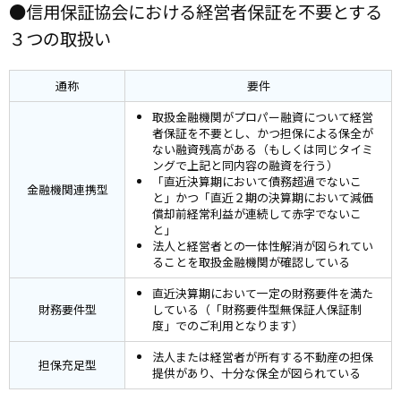
●信用保証協会における経営者保証を不要とする
３つの取扱い
通称
要件
取扱金融機関がプロパー融資について経営
者保証を不要とし、かつ担保による保全が
ない融資残高がある（もしくは同じタイミ
ングで上記と同内容の融資を行う）
「直近決算期において債務超過でないこ
金融機関連携型
と」かつ「直近２期の決算期において減価
償却前経常利益が連続して赤字でないこ
と」
法人と経営者との一体性解消が図られてい
ることを取扱金融機関が確認している
直近決算期において一定の財務要件を満た
財務要件型
している（「財務要件型無保証人保証制
度」でのご利用となります）
法人または経営者が所有する不動産の担保
担保充足型
提供があり、十分な保全が図られている