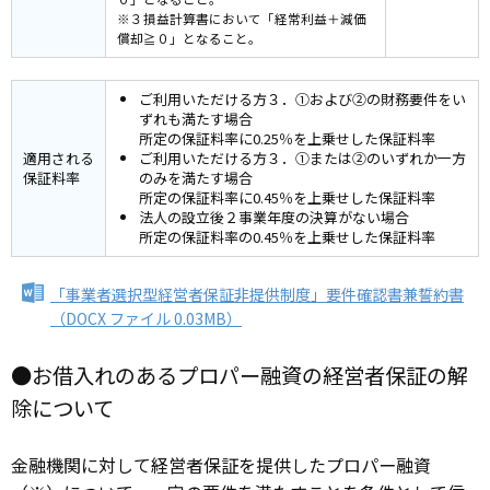
※３損益計算書において「経常利益＋減価
償却≧０」となること。
ご利用いただける方３．①および②の財務要件をい
ずれも満たす場合
所定の保証料率に0.25％を上乗せした保証料率
適用される
ご利用いただける方３．①または②のいずれか一方
保証料率
のみを満たす場合
所定の保証料率に0.45％を上乗せした保証料率
法人の設立後２事業年度の決算がない場合
所定の保証料率の0.45％を上乗せした保証料率
「事業者選択型経営者保証非提供制度」要件確認書兼誓約書
（DOCX ファイル 0.03MB）
●お借入れのあるプロパー融資の経営者保証の解
除について
金融機関に対して経営者保証を提供したプロパー融資