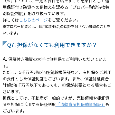
（※）について、一定の要件を満たすことを条件として信
用保証付き融資への借換えを認める「プロパー融資借換特
別保証制度」を取り扱っています。
詳しくは
こちらのページ
をご覧ください。
※プロパー融資とは、信用保証協会の保証を付さない融資のことを
いいます。
Q7. 担保がなくても利用できますか？
A.
保証付き融資の大半は無担保でご利用いただいていま
す。
ただし、5千万円超の当座貸越根保証など、有担保をご利用
の要件とした保証制度もございます。また、保証付融資合
計額が8千万円以下であっても、担保が必要となる場合もご
ざいます。
担保としては、不動産が一般的ですが、売掛債権や棚卸資
産を担保に活用する保証制度
「流動資産担保融資保証」
も
ございます。