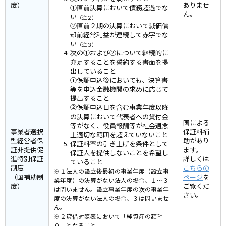
度）
ありませ
①直前決算において債務超過でな
ん。
い
（注２）
②直前２期の決算において減価償
却前経常利益が連続して赤字でな
い
（注３）
次の①および②について継続的に
充足することを誓約する書面を提
出していること
①保証申込後においても、決算書
等を申込金融機関の求めに応じて
提出すること
②保証申込日を含む事業年度以降
の決算において代表者への貸付金
国による
等がなく、役員報酬等が社会通念
事業者選択
保証料補
上適切な範囲を超えていないこと
型経営者保
助があり
保証料率の引き上げを条件として
証非提供促
ます。
保証人を提供しないことを希望し
進特別保証
詳しくは
ていること
制度
こちらの
※１法人の設立後最初の事業年度（設立事
（国補助制
ページ
を
業年度）の決算がない法人の場合、１～３
度）
ご覧くだ
は問いません。設立事業年度の次の事業年
さい。
度の決算がない法人の場合、３は問いませ
ん。
※２貸借対照表において「純資産の額≧
０」となること。