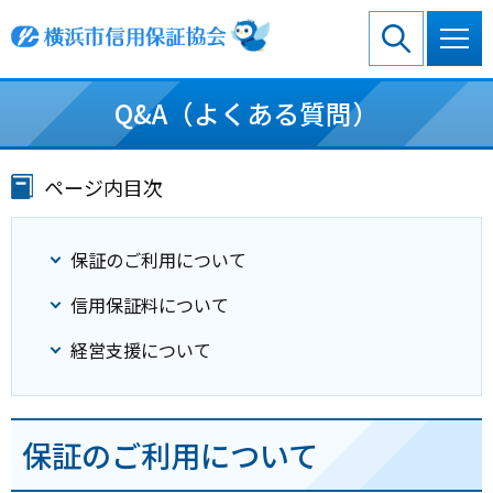
グ
本
ロ
フ
ロ
文
ー
ッ
ー
へ
カ
タ
バ
ル
ー
Q&A（よくある質問）
ル
ナ
へ
ナ
ビ
ビ
ゲ
ゲ
ー
ページ内目次
ー
シ
シ
ョ
ョ
ン
保証のご利用について
ン
へ
へ
信用保証料について
経営支援について
保証のご利用について