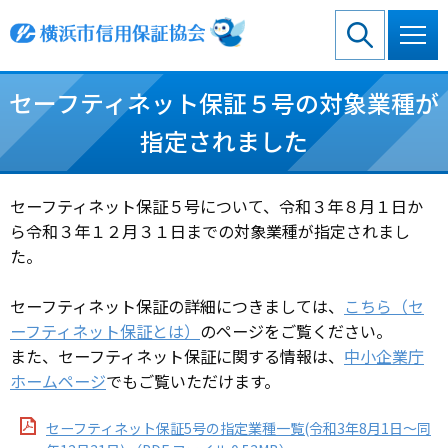
グ
本
ロ
フ
ロ
文
ー
ッ
ー
へ
カ
タ
バ
ル
ー
セーフティネット保証５号の対象業種が
ル
ナ
へ
ナ
ビ
指定されました
ビ
ゲ
ゲ
ー
ー
シ
セーフティネット保証５号について、
令和３年８月１日
か
シ
ョ
ら
令和３年１２月３１日
までの対象業種が指定されまし
ョ
ン
ン
へ
た。
へ
セーフティネット保証の詳細につきましては、
こちら（セ
ーフティネット保証とは）
のページをご覧ください。
また、セーフティネット保証に関する情報は、
中小企業庁
ホームページ
でもご覧いただけます。
セーフティネット保証5号の指定業種一覧(令和3年8月1日～同