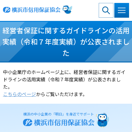
グ
本
ロ
フ
ロ
文
ー
ッ
ー
へ
カ
タ
バ
ル
ー
経営者保証に関するガイドラインの活用
ル
ナ
へ
ナ
ビ
実績（令和７年度実績）が公表されまし
ビ
ゲ
ゲ
ー
た
ー
シ
シ
ョ
ョ
ン
中小企業庁のホームページ上に、経営者保証に関するガイ
ン
へ
ドラインの活用実績（令和７年度実績）が公表されまし
へ
た。
こちらのページ
からご覧いただけます。
横浜の中小企業の「明日」を身近でサポート