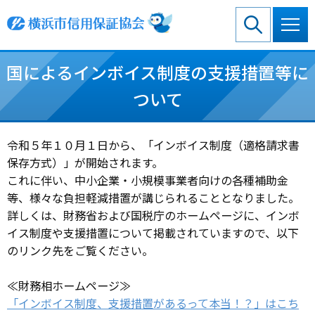
グ
本
ロ
フ
ロ
文
ー
ッ
ー
へ
カ
タ
バ
ル
ー
国によるインボイス制度の支援措置等に
ル
ナ
へ
ナ
ビ
ついて
ビ
ゲ
ゲ
ー
ー
シ
令和５年１０月１日から、「インボイス制度（適格請求書
シ
ョ
保存方式）」が開始されます。
ョ
ン
ン
へ
これに伴い、中小企業・小規模事業者向けの各種補助金
へ
等、様々な負担軽減措置が講じられることとなりました。
詳しくは、財務省および国税庁のホームページに、インボ
イス制度や支援措置について掲載されていますので、以下
のリンク先をご覧ください。
≪財務相ホームページ≫
「インボイス制度、支援措置があるって本当！？」はこち