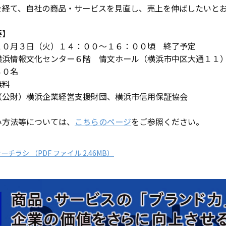
を経て、自社の商品・サービスを見直し、売上を伸ばしたいと
要】
１０月３日（火）１４：００～１６：００頃 終了予定
横浜情報文化センター６階 情文ホール（横浜市中区大通１１
３０名
無料
（公財）横浜企業経営支援財団、横浜市信用保証協会
み方法等については、
こちらのページ
をご参照ください。
ーチラシ （PDF ファイル 2.46MB）