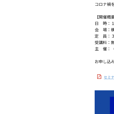
コロナ禍
【開催概
日 時：
会 場：
定 員：
受講料：
主 催：
お申し込
セミナ